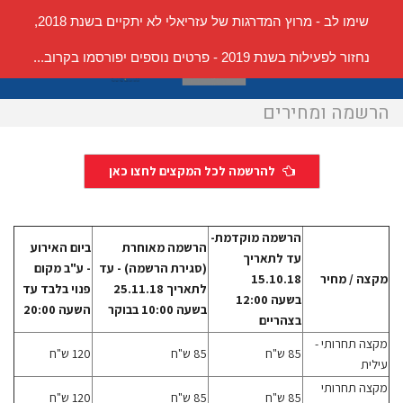
שימו לב - מרוץ המדרגות של עזריאלי לא יתקיים בשנת 2018,
תפריט
נחזור לפעילות בשנת 2019 - פרטים נוספים יפורסמו בקרוב...
הרשמה ומחירים
להרשמה לכל המקצים לחצו כאן
הרשמה מוקדמת-
הרשמה מאוחרת
ביום האירוע
עד לתאריך
(סגירת הרשמה) - עד
- ע"ב מקום
מקצה / מחיר
15.10.18
לתאריך 25.11.18
פנוי בלבד עד
בשעה 12:00
בשעה 10:00 בבוקר
השעה 20:00
בצהריים
מקצה תחרותי -
85 ש"ח
85 ש"ח
120 ש"ח
עילית
מקצה תחרותי
85 ש"ח
85 ש"ח
120 ש"ח