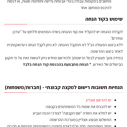
מחשבים במקומות עבודה בעלי אבטחת גלישה וחסימות שונות, או לנסות
להיכנס ממחשב אחר
שימוש בקוד הנחה
לקבלת ההנחה יש להקליד את קוד ההנחה בשדה המתאים וללחוץ על "עדכן
מחירים".
ללא ביצוע הפעולה הנ"ל לא תתקבל ההנחה. לא ניתן לקבל הנחה רטרואקטיבית
לאחר ביצוע ההרשמה.
במידה והנך מעוניין לבטל הרשמתך ולהירשם מחדש ניתן לעשות זאת על פי תקנון
הביטולים של האירוע.
* הנחה מתבצעת בהכנסת קוד הנחה בלבד
הנחיות חשובות רישום למקצה קבוצתי - (חברות/משפחות)
יש להרשם אונליין
יש להכניס את שמות כל המשתתפים בקבוצה
יש למלא את השדה "שם הקבוצה" לצורכי הכנת הגביע
התשלום מבוצע אונליין במערכת ההרשמה
מחיר השתתפות: 100 ש"ח לאדם (מותנה בהשתתפות מינימום 4 חברים