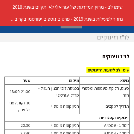
שימו לב - מרוץ המדרגות של עזריאלי לא יתקיים בשנת 2018,
תפריט
נחזור לפעילות בשנת 2019 - פרטים נוספים יפורסמו בקרוב...
לו"ז וזינוקים
לו"ז וזינוקים
שימו לב לשעות הזינוקים!
נושא
מיקום
שעה
כינוס, חלוקת מעטפות ומספרי
בכניסת לובי הבניין העגול –
18:00-21:00
חזה
מגדלי עזריאלי
10 דקות לפני
תדריך למקצים
חניון קומה מינוס 4
כל זינוק
זינוקים וקטגוריות
זינוק 1 - עממי A
חניון קומה מינוס 4
20:30
זינוק 2 - עממי B
חניון קומה מינוס 4
20:40